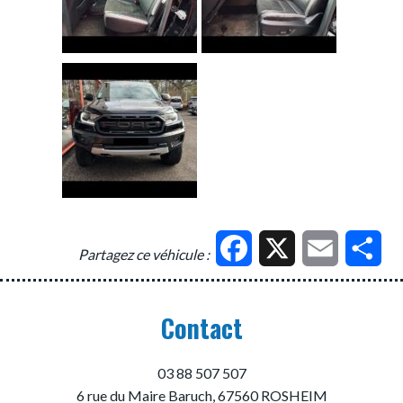
Facebook
X
Email
Par
Partagez ce véhicule :
Contact
03 88 507 507
6 rue du Maire Baruch, 67560 ROSHEIM