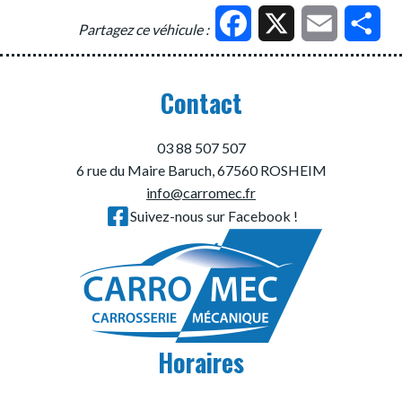
Facebook
X
Email
Par
Partagez ce véhicule :
Contact
03 88 507 507
6 rue du Maire Baruch, 67560 ROSHEIM
info@carromec.fr
Suivez-nous sur Facebook !
Horaires