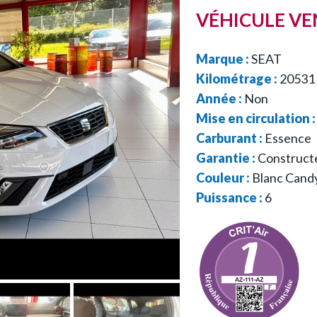
VÉHICULE V
Marque :
SEAT
Kilométrage :
20531
Année :
Non
Mise en circulation 
Carburant :
Essence
Garantie :
Construct
Couleur :
Blanc Cand
Puissance :
6