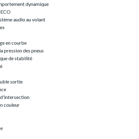
portement dynamique
 ECO
tème audio au volant
es
age en courbe
 la pression des pneus
que de stabilité
lé
ble sortie
nce
 d'intersection
on couleur
re