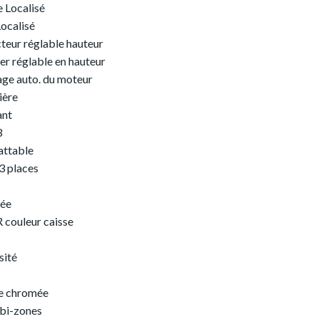
e Localisé
ocalisé
teur réglable hauteur
er réglable en hauteur
age auto. du moteur
ière
ant
3
attable
3 places
mée
 couleur caisse
sité
ge chromée
bi-zones