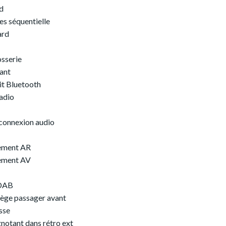
d
es séquentielle
ard
osserie
ant
t Bluetooth
adio
e connexion audio
nement AR
nement AV
 DAB
ège passager avant
sse
gnotant dans rétro ext