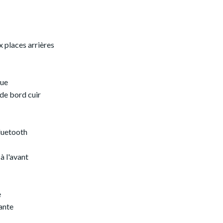
x places arrières
que
 de bord cuir
luetooth
à l'avant
e
ante