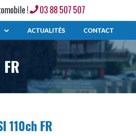
tomobile !
03 88 507 507
R
ACTUALITÉS
CONTACT
H FR
TSI 110ch FR