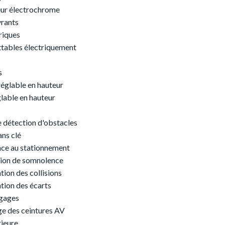
ieur électrochrome
vrants
riques
ttables électriquement
s
réglable en hauteur
lable en hauteur
 détection d'obstacles
ans clé
nce au stationnement
tion de somnolence
ion des collisions
tion des écarts
agages
e des ceintures AV
ieure