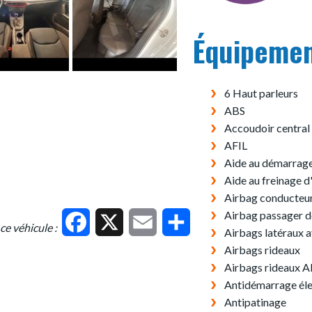
Équipeme
6 Haut parleurs
ABS
Accoudoir central
AFIL
Aide au démarrage
Aide au freinage 
Airbag conducteu
Airbag passager 
Facebook
X
Email
Partager
ce véhicule :
Airbags latéraux 
Airbags rideaux
Airbags rideaux A
Antidémarrage él
Antipatinage