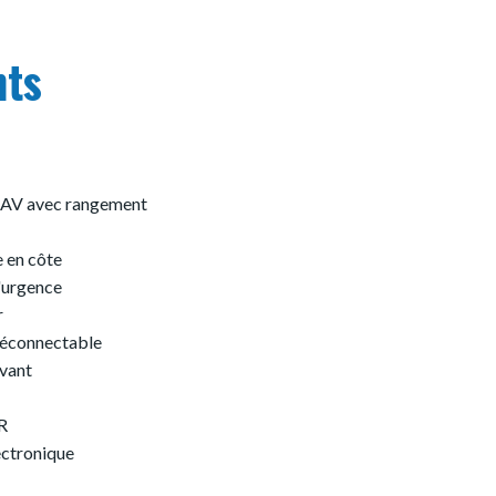
nts
 AV avec rangement
 en côte
d'urgence
r
déconnectable
avant
R
ectronique