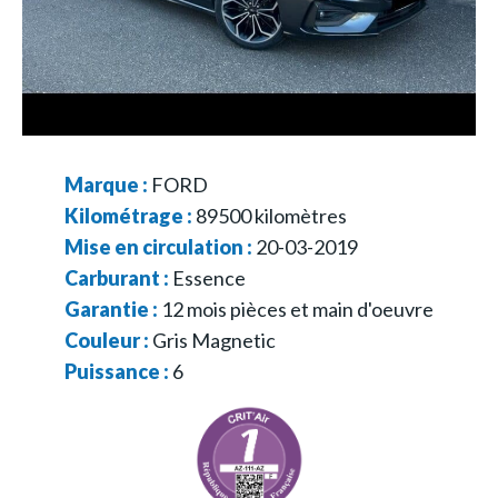
Marque :
FORD
Kilométrage :
89500
kilomètres
Mise en circulation :
20-03-2019
Carburant :
Essence
Garantie :
12 mois pièces et main d'oeuvre
Couleur :
Gris Magnetic
Puissance :
6