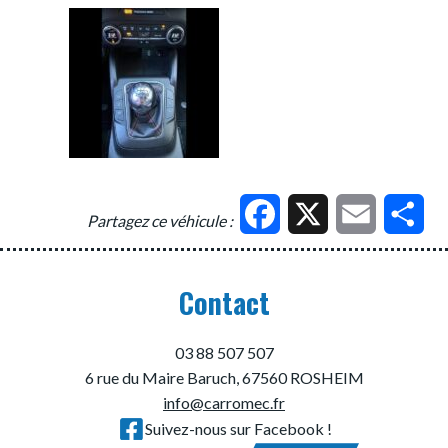
Facebook
X
Email
Par
Partagez ce véhicule :
Contact
03 88 507 507
6 rue du Maire Baruch, 67560 ROSHEIM
info@carromec.fr
Suivez-nous sur Facebook !