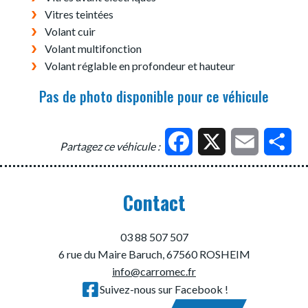
Vitres teintées
Volant cuir
Volant multifonction
Volant réglable en profondeur et hauteur
Pas de photo disponible pour ce véhicule
Facebook
X
Email
Par
Partagez ce véhicule :
Contact
03 88 507 507
6 rue du Maire Baruch, 67560 ROSHEIM
info@carromec.fr
Suivez-nous sur Facebook !