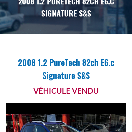
2008 1.2 PURETECH 82CH E6.C
SIGNATURE S&S
2008 1.2 PureTech 82ch E6.c
Signature S&S
VÉHICULE VENDU