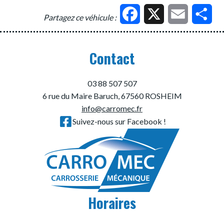
Facebook
X
Email
Par
Partagez ce véhicule :
Contact
03 88 507 507
6 rue du Maire Baruch, 67560 ROSHEIM
info@carromec.fr
Suivez-nous sur Facebook !
Horaires