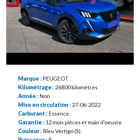
Marque :
PEUGEOT
Kilométrage :
26800
kilomètres
Année :
Non
Mise en circulation :
27-06-2022
Carburant :
Essence
Garantie :
12 mois pièces et main d'oeuvre
Couleur :
Bleu Vertigo (S)
Puissance :
8