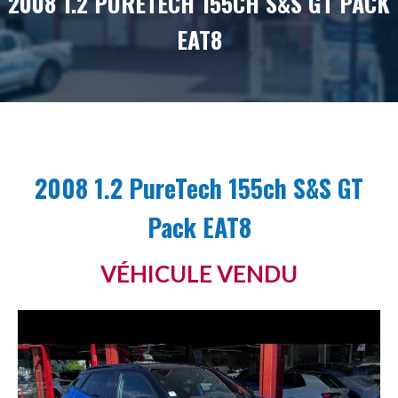
2008 1.2 PURETECH 155CH S&S GT PACK
EAT8
2008 1.2 PureTech 155ch S&S GT
Pack EAT8
VÉHICULE VENDU