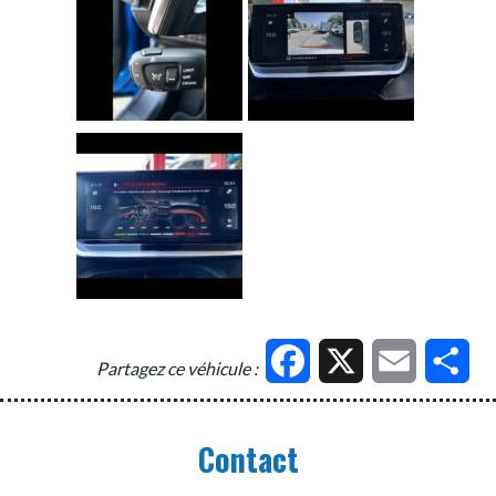
Facebook
X
Email
Par
Partagez ce véhicule :
Contact